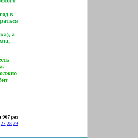
белого
год в
араться
ка), а
ммы,
есть
а.
должно
бит
 967 раз
27
28
29