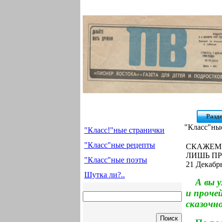
Разд
"Класс"ны
"Класс!"ные странички
"Класс"ные рецепты
СКАЖЕМ 
ЛИШЬ ПР
"Класс"ные поэты
21 Декабрь
Шутка ли?..
А вы 
и проче
сказочно