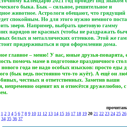
сточному календарю 2021 год пройдёт под знаком 
ческого быка. Бык – сильное, решительное и
дное животное. Астрологи обещают, что грядущий 
удет спокойным. Но для этого нужно немного пост
рить зверя. Например, выбрать цветовую гамму
них нарядов не красных (чтобы не раздражать быч
ных белых и металлических оттенков. Этой же га
 стоит придерживаться и при оформлении дома.
мое главное – меню! У вас, юные друзья-поварята, 
ость помочь маме в подготовке праздничного стол
 нового года не надо особых изысков: просто еды 
ого (бык ведь постоянно что-то жуёт). А ещё он лю
бивых, честных и ответственных. Заметив ваши
я, непременно оценит их и отнесётся дружелюбно, с
ем.
прочитана
:
1
2
3
4
5
6
7
8
9
10
11
12
13
14
15
16
17
18
19
20
21
22
23
24
25
26
34
35
36
37