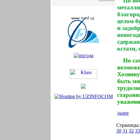
По во
металли
благоро
целом б
и задоб
новогод
сдержан
кстати,
Но са
возможн
Хозяину
быть мн
трудолю
старани
уважени
далее
Страницы
30
31
32
33