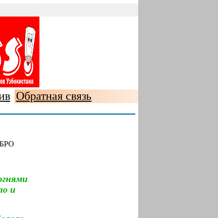
ив
Обратная связь
БРО
 огнями
ло и