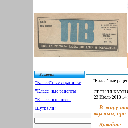
Разделы
"Класс"ные реце
"Класс!"ные странички
"Класс"ные рецепты
ЛЕТНЯЯ КУХНЯ 
23 Июль 2018 14:
"Класс"ные поэты
В жару так
Шутка ли?..
вкусным, при
Давайте