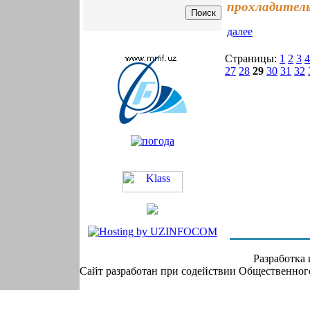
прохладитель
далее
Страницы:
1
2
3
4
27
28
29
30
31
32
Разработка
Сайт разработан при содействии Общественно