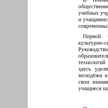
обществен
учебных учр
и учащимися
современных
Первой 
культурно
Руководств
образовате
технологий
здесь удел
молодёжи и
свои знани
учащиеся ш