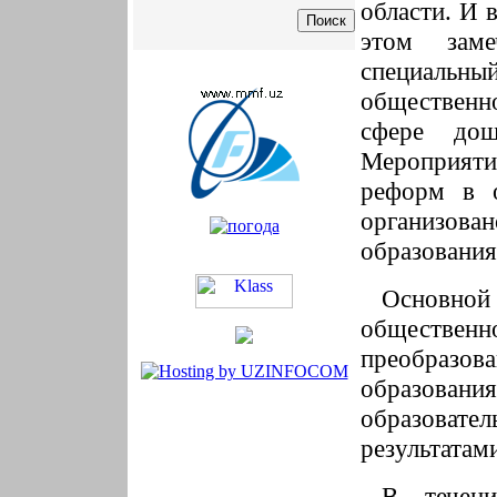
области. И 
этом заме
специальны
общественн
сфере дош
Мероприяти
реформ в о
организова
образования
Основной
обществ
преобразов
образов
образоват
результатам
В течени