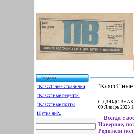
Разделы
"Класс!"ные
"Класс!"ные странички
"Класс"ные рецепты
С ДЗЮДО ЗНАК
"Класс"ные поэты
09 Январь 2023 1
Шутка ли?..
Всегда с в
Наверное, по
Родители пол