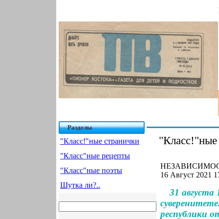
Разделы
"Класс!"ные
"Класс!"ные странички
"Класс"ные рецепты
НЕЗАВИСИМОСТ
"Класс"ные поэты
16 Август 2021 1
Шутка ли?..
31 августа 
суверенитете
республики о