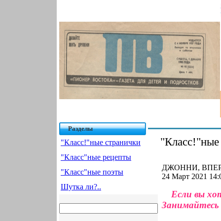
Разделы
"Класс!"ные
"Класс!"ные странички
"Класс"ные рецепты
ДЖОННИ, ВПЕРЁ
"Класс"ные поэты
24 Март 2021 14:
Шутка ли?..
Если вы хо
Занимайтесь л