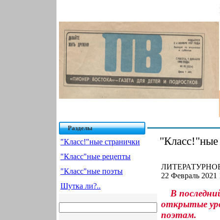
Разделы
"Класс!"ные
"Класс!"ные странички
"Класс"ные рецепты
ЛИТЕРАТУРНОЕ
"Класс"ные поэты
22 Февраль 2021 
Шутка ли?..
В последни
открытые ур
поэтам.