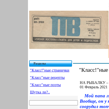
Разделы
"Класс!"ные
"Класс!"ные странички
"Класс"ные рецепты
НА РЫБАЛКУ – 
"Класс"ные поэты
01 Февраль 2021 
Шутка ли?..
Мой папа л
Вообще, он у 
соорудил топ