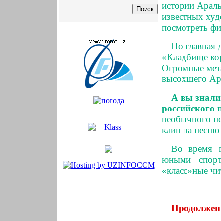
истории Араль
известных худ
посмотреть ф
Но главная 
«Кладбище кор
Огромные мета
высохшего Ара
А вы знали
российского 
необычного пе
клип на песню
Во время п
юными спорт
«класс»ные чи
Продолжени