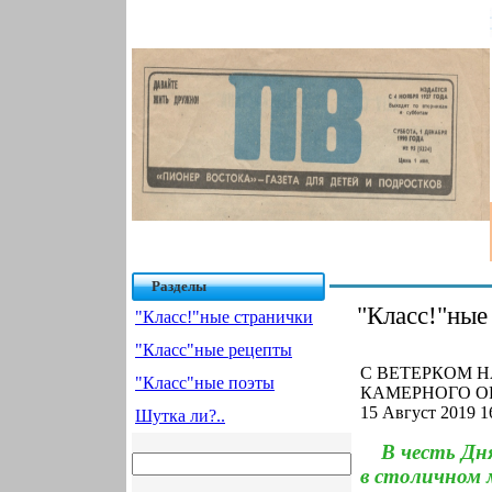
Разделы
"Класс!"ные
"Класс!"ные странички
"Класс"ные рецепты
С ВЕТЕРКОМ 
"Класс"ные поэты
КАМЕРНОГО ОР
15 Август 2019 1
Шутка ли?..
В честь Дн
в столичном 