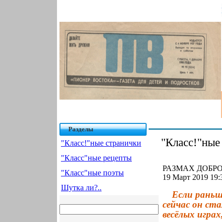
Разделы
"Класс!"ные
"Класс!"ные странички
"Класс"ные рецепты
РАЗМАХ ДОБРО
"Класс"ные поэты
19 Март 2019 19:
Шутка ли?..
Если раньш
сейчас он ст
весёлых играх