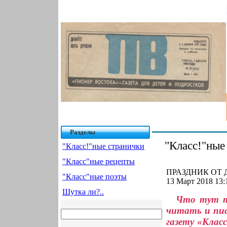
Разделы
"Класс!"ные
"Класс!"ные странички
"Класс"ные рецепты
ПРАЗДНИК ОТ Д
"Класс"ные поэты
13 Март 2018 13:
Шутка ли?..
Что тут т
читать и пи
газету «Клас