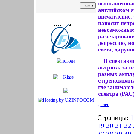
великолепным
английском я
впечатление.
наносит непр
невозможным 
разочаровани
депрессию, н
света, дарующ
В спектакл
актриса, за 
разных амплу
с преподаван
где занимают
спектра (РАС)
далее
Страницы:
1
19
20
21
22
37
38
39
40