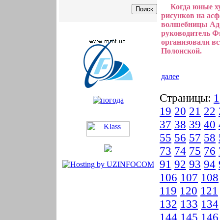
Когда юные х
рисунков на асф
волшебницы Адо
руководитель Ф
организовали в
Полонской.
далее
Страницы:
1
19
20
21
22
37
38
39
40
55
56
57
58
73
74
75
76
91
92
93
94
106
107
108
119
120
121
132
133
134
144
145
146