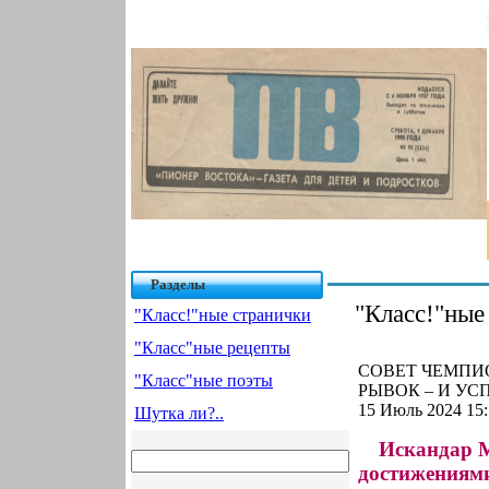
Разделы
"Класс!"ные
"Класс!"ные странички
"Класс"ные рецепты
СОВЕТ ЧЕМПИО
"Класс"ные поэты
РЫВОК – И УСПЕ
15 Июль 2024 15:
Шутка ли?..
Искандар 
достижениями