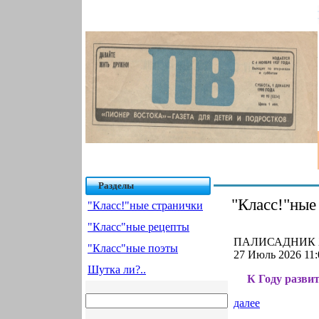
Разделы
"Класс!"ные
"Класс!"ные странички
"Класс"ные рецепты
ПАЛИСАДНИК 
"Класс"ные поэты
27 Июль 2026 11:
Шутка ли?..
К Году разви
далее