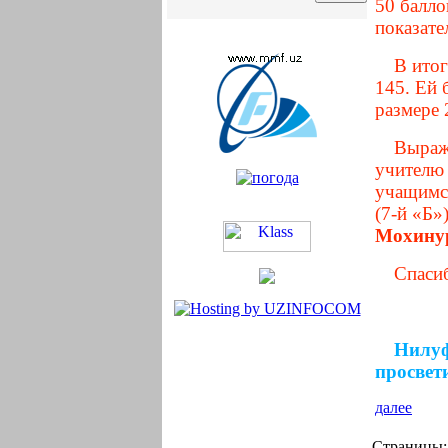
50 балло
показате
В итог
145. Ей 
размере 
Выража
учителю
учащим
(7-й «Б»
Мохину
Спаси
Нилу
просвет
далее
Страницы