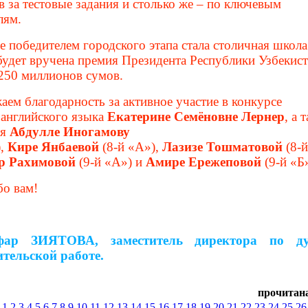
в за тестовые задания и столько же – по ключевым
лям.
е победителем городского этапа стала столичная школ
будет вручена премия Президента Республики Узбекист
250 миллионов сумов.
ем благодарность за активное участие в конкурсе
 английского языка
Екатерине Семёновне Лернер
, а 
ся
Абдулле Иногамову
),
Кире Янбаевой
(8-й «А»),
Лазизе Тошматовой
(8-й
р Рахимовой
(9-й «А») и
Амире Ережеповой
(9-й «Б»
бо вам!
фар ЗИЯТОВА, заместитель директора по ду
ительской работе.
прочитана
:
1
2
3
4
5
6
7
8
9
10
11
12
13
14
15
16
17
18
19
20
21
22
23
24
25
26