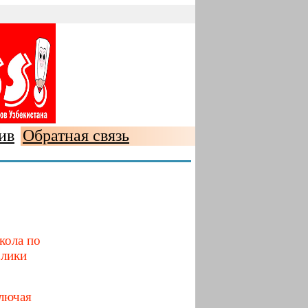
ив
Обратная связь
кола по
блики
ключая