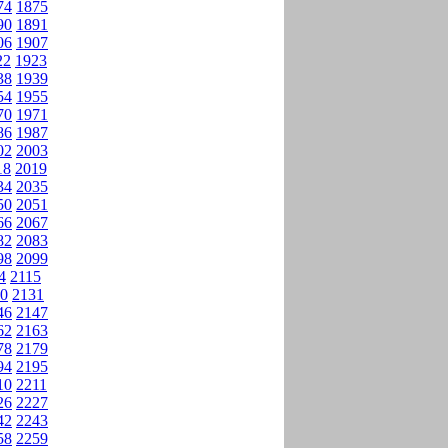
74
1875
90
1891
06
1907
22
1923
38
1939
54
1955
70
1971
86
1987
02
2003
18
2019
34
2035
50
2051
66
2067
82
2083
98
2099
4
2115
0
2131
46
2147
62
2163
78
2179
94
2195
10
2211
26
2227
42
2243
58
2259