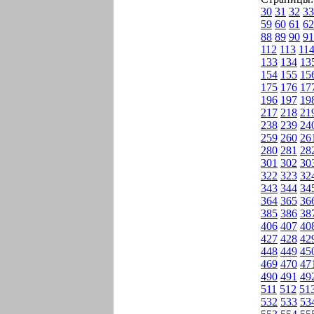
30
31
32
33
59
60
61
62
88
89
90
91
112
113
11
133
134
13
154
155
15
175
176
17
196
197
19
217
218
21
238
239
24
259
260
26
280
281
28
301
302
30
322
323
32
343
344
34
364
365
36
385
386
38
406
407
40
427
428
42
448
449
45
469
470
47
490
491
49
511
512
51
532
533
53