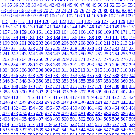
34
35
36
37
38
39
40
41
42
43
44
45
46
47
48
49
50
51
52
53
54
55
63
64
65
66
67
68
69
70
71
72
73
74
75
76
77
78
79
80
81
82
83
84
92
93
94
95
96
97
98
99
100
101
102
103
104
105
106
107
108
109
4
115
116
117
118
119
120
121
122
123
124
125
126
127
128
129
130
5
136
137
138
139
140
141
142
143
144
145
146
147
148
149
150
15
6
157
158
159
160
161
162
163
164
165
166
167
168
169
170
171
17
7
178
179
180
181
182
183
184
185
186
187
188
189
190
191
192
19
8
199
200
201
202
203
204
205
206
207
208
209
210
211
212
213
21
9
220
221
222
223
224
225
226
227
228
229
230
231
232
233
234
23
0
241
242
243
244
245
246
247
248
249
250
251
252
253
254
255
25
1
262
263
264
265
266
267
268
269
270
271
272
273
274
275
276
27
2
283
284
285
286
287
288
289
290
291
292
293
294
295
296
297
29
3
304
305
306
307
308
309
310
311
312
313
314
315
316
317
318
31
4
325
326
327
328
329
330
331
332
333
334
335
336
337
338
339
34
5
346
347
348
349
350
351
352
353
354
355
356
357
358
359
360
36
6
367
368
369
370
371
372
373
374
375
376
377
378
379
380
381
38
7
388
389
390
391
392
393
394
395
396
397
398
399
400
401
402
40
8
409
410
411
412
413
414
415
416
417
418
419
420
421
422
423
42
9
430
431
432
433
434
435
436
437
438
439
440
441
442
443
444
44
0
451
452
453
454
455
456
457
458
459
460
461
462
463
464
465
46
1
472
473
474
475
476
477
478
479
480
481
482
483
484
485
486
48
2
493
494
495
496
497
498
499
500
501
502
503
504
505
506
507
50
3
514
515
516
517
518
519
520
521
522
523
524
525
526
527
528
52
4
535
536
537
538
539
540
541
542
543
544
545
546
547
548
549
55