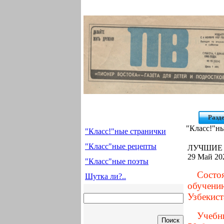
Разд
"Класс!"н
"Класс!"ные странички
"Класс"ные рецепты
ЛУЧШИЕ 
29 Май 20
"Класс"ные поэты
Состо
Шутка ли?..
обучени
Узбекист
Учебны