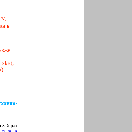
а №
ан в
также
 «Б»),
).
ховно-
 315 раз
27
28
29