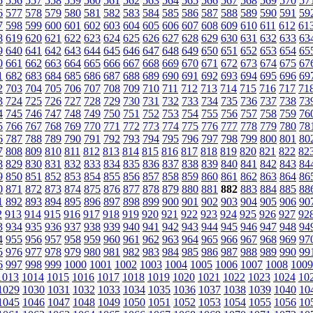
5
556
557
558
559
560
561
562
563
564
565
566
567
568
569
570
57
6
577
578
579
580
581
582
583
584
585
586
587
588
589
590
591
59
7
598
599
600
601
602
603
604
605
606
607
608
609
610
611
612
61
8
619
620
621
622
623
624
625
626
627
628
629
630
631
632
633
63
9
640
641
642
643
644
645
646
647
648
649
650
651
652
653
654
65
0
661
662
663
664
665
666
667
668
669
670
671
672
673
674
675
67
1
682
683
684
685
686
687
688
689
690
691
692
693
694
695
696
69
2
703
704
705
706
707
708
709
710
711
712
713
714
715
716
717
71
3
724
725
726
727
728
729
730
731
732
733
734
735
736
737
738
73
4
745
746
747
748
749
750
751
752
753
754
755
756
757
758
759
76
5
766
767
768
769
770
771
772
773
774
775
776
777
778
779
780
78
6
787
788
789
790
791
792
793
794
795
796
797
798
799
800
801
80
7
808
809
810
811
812
813
814
815
816
817
818
819
820
821
822
82
8
829
830
831
832
833
834
835
836
837
838
839
840
841
842
843
84
9
850
851
852
853
854
855
856
857
858
859
860
861
862
863
864
86
0
871
872
873
874
875
876
877
878
879
880
881
882
883
884
885
88
1
892
893
894
895
896
897
898
899
900
901
902
903
904
905
906
90
2
913
914
915
916
917
918
919
920
921
922
923
924
925
926
927
92
3
934
935
936
937
938
939
940
941
942
943
944
945
946
947
948
94
4
955
956
957
958
959
960
961
962
963
964
965
966
967
968
969
97
5
976
977
978
979
980
981
982
983
984
985
986
987
988
989
990
99
6
997
998
999
1000
1001
1002
1003
1004
1005
1006
1007
1008
1009
1013
1014
1015
1016
1017
1018
1019
1020
1021
1022
1023
1024
10
1029
1030
1031
1032
1033
1034
1035
1036
1037
1038
1039
1040
10
1045
1046
1047
1048
1049
1050
1051
1052
1053
1054
1055
1056
10