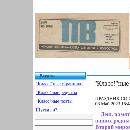
Разделы
"Класс!"ные
"Класс!"ные странички
"Класс"ные рецепты
ПРАЗДНИК СО С
"Класс"ные поэты
08 Май 2023 15:4
Шутка ли?..
День памят
наших родных
Второй мирово