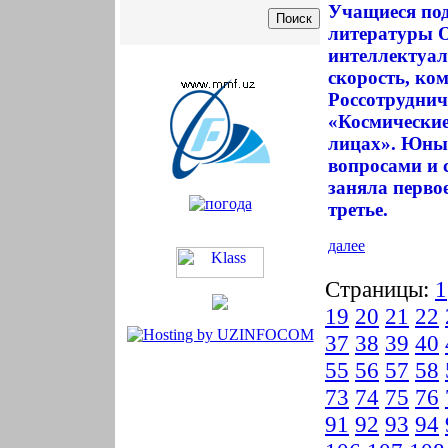
Учащиеся под
литературы 
интеллектуал
скорость, ко
Россотрудниче
«Космические
лицах». Юные
вопросами и 
заняла первое
третье.
далее
Страницы:
1
19
20
21
22
37
38
39
40
55
56
57
58
73
74
75
76
91
92
93
94