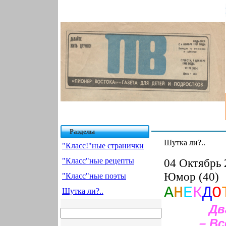
Разделы
Шутка ли?..
"Класс!"ные странички
"Класс"ные рецепты
04 Октябрь 
Юмор (40)
"Класс"ные поэты
А
Н
Е
К
Д
О
Шутка ли?..
Дв
– Вс