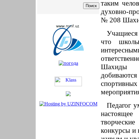
таким челов
духовно-пр
№ 208 Шахи
Учащиеся 
что школь
интересн
ответствен
Шахиды 
добиваютс
спортивн
мероприяти
Педагог у
настоящее 
творческие
конкурсы и 
живым и увл