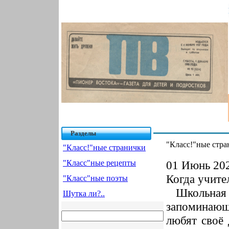
Разделы
"Класс!"ные стр
"Класс!"ные странички
"Класс"ные рецепты
01 Июнь 202
Когда учите
"Класс"ные поэты
Школьная 
Шутка ли?..
запоминающ
любят своё