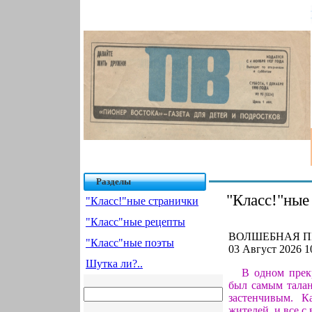
Разделы
"Класс!"ные
"Класс!"ные странички
"Класс"ные рецепты
ВОЛШЕБНАЯ ПЕ
"Класс"ные поэты
03 Август 2026 1
Шутка ли?..
В одном прек
был самым талан
застенчивым. 
жителей, и все с