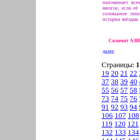
напоминает все
многое, если её
соловьиное пени
истории звёздам.
Саламат АЗИЗ
далее
Страницы:
1
19
20
21
22
37
38
39
40
55
56
57
58
73
74
75
76
91
92
93
94
106
107
108
119
120
121
132
133
134