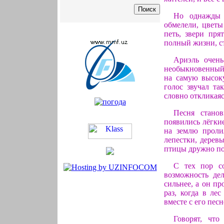
Но однажды 
обмелели, цветы
петь, звери пря
полный жизни, с
Ариэль очень
необыкновенный 
на самую высок
голос звучал та
словно откликая
Песня стано
появились лёгкие
на землю проли
лепестки, дерев
птицы дружно по
С тех пор со
возможность де
сильнее, а он п
раз, когда в ле
вместе с его пес
Говорят, чт