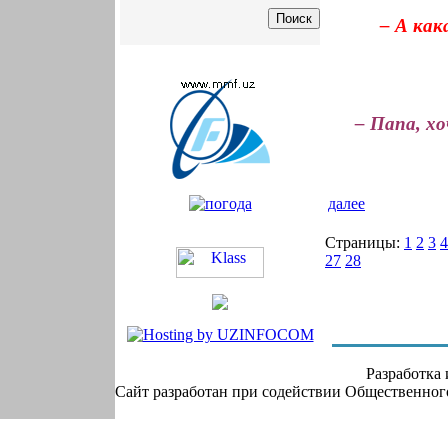
– А как
– Папа, х
далее
Страницы:
1
2
3
4
27
28
Разработка
Сайт разработан при содействии Общественно