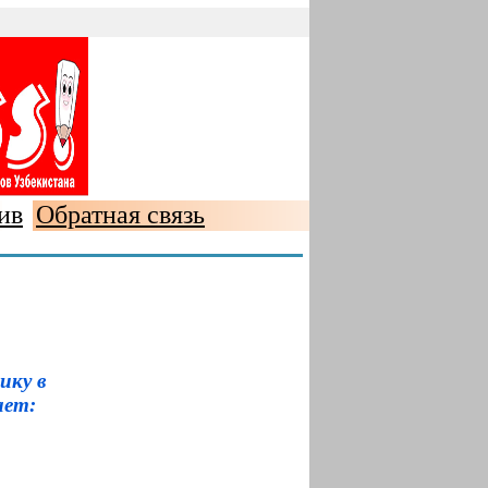
ив
Обратная связь
ику в
ает: