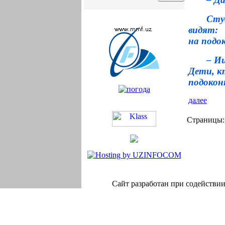
Студ
видят:
на подо
– И
Дети, к
подокон
далее
Страницы
Сайт разработан при содейств