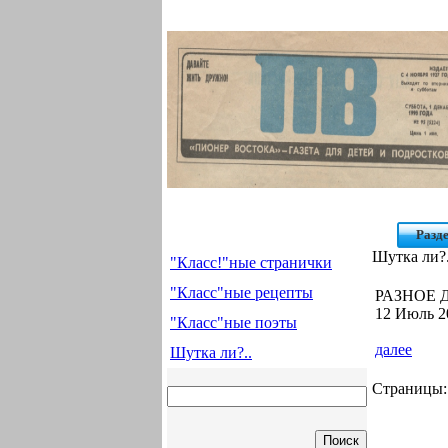
Разд
Шутка ли?.
"Класс!"ные странички
"Класс"ные рецепты
РАЗНОЕ Д
12 Июль 2
"Класс"ные поэты
далее
Шутка ли?..
Страницы