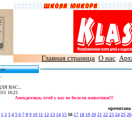
Главная страница
О нас
Арх
елы
.
ЛЯ ВАС...
011 16:21
Анекдотики, чтоб у вас не болели животики!!!
прочитана 
:
1
2
3
4
5
6
7
8
9
10
11
12
13
14
15
16
17
18
19
20
21
22
23
24
25
26