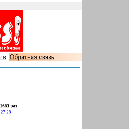
ив
Обратная связь
1683 раз
27
28