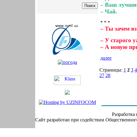
– Ваш лучши
– Чай.
* * *
– Ты зачем в
– У старого у
– А новую пр
далее
Страницы:
1
2
3
4
27
28
Разработка
Сайт разработан при содействии Общественно