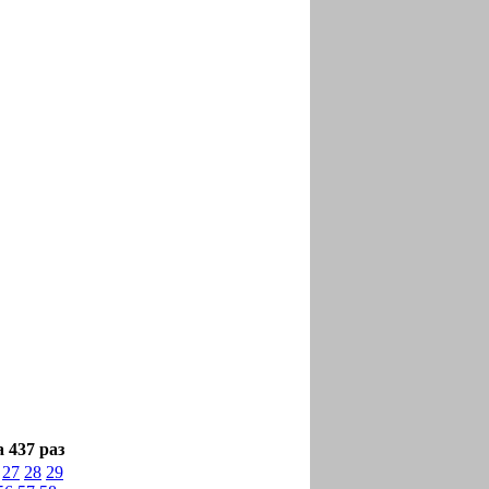
 437 раз
27
28
29