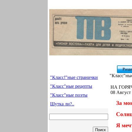
Разд
"Класс"ны
"Класс!"ные странички
"Класс"ные рецепты
НА ГОРЯЧ
08 Август 
"Класс"ные поэты
За мо
Шутка ли?..
Солнц
Я меч