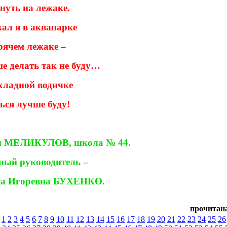
нуть на лежаке.
ал я в аквапарке
рячем лежаке –
е делать так не буду…
хладной водичке
ься лучше буду!
м МЕЛИКУЛОВ, школа № 44.
ный руководитель –
на Игоревна БУХЕНКО.
прочитана
:
1
2
3
4
5
6
7
8
9
10
11
12
13
14
15
16
17
18
19
20
21
22
23
24
25
26