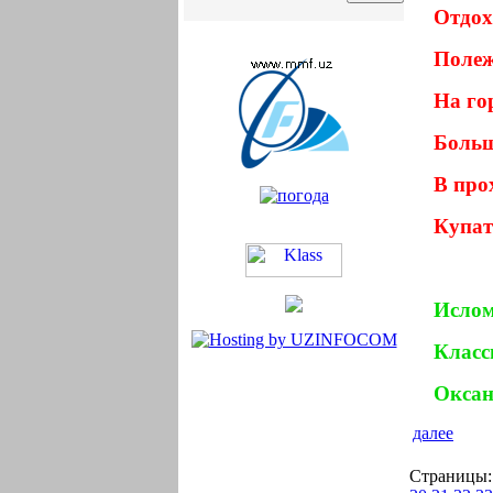
Отдох
Полеж
На го
Больш
В про
Купат
Исло
Класс
Окса
далее
Страницы