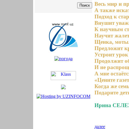
Весь мир и п
А также иска
Подход к ста
Внушит уваже
К научным ст
Научит жалет
Щенка, мотыл
Предложит к
Устроит урок
Продолжит об
И не распроща
А мне остаётс
«Цените газе
Когда же семь
Подарите дет
Ирина СЕЛЕЗ
далее