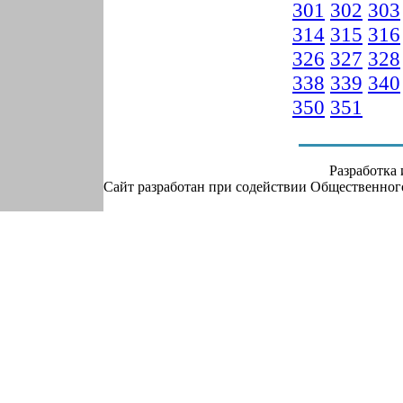
301
302
303
314
315
316
326
327
328
338
339
340
350
351
Разработка
Сайт разработан при содействии Общественно