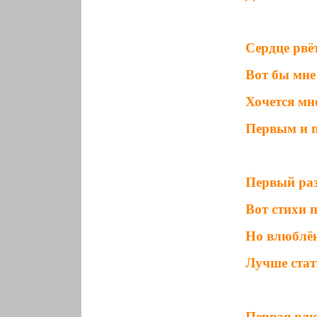
Сердце рвё
Вот бы мне
Хочется мне
Первым и п
Первый раз
Вот стихи 
Но влюблён
Лучше стат
Первая влю