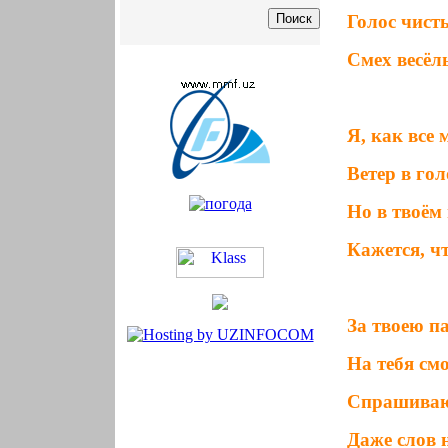
Голос чист
Смех весёлы
Я, как все
Ветер в го
Но в твоём
Кажется, ч
За твоею па
На тебя см
Спрашиваю 
Даже слов 