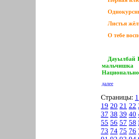
Однокурсни
Листья жёл
О тебе вос
Дауылбай 
мальчишка и
Национальной
далее
Страницы:
1
19
20
21
22
37
38
39
40
55
56
57
58
73
74
75
76