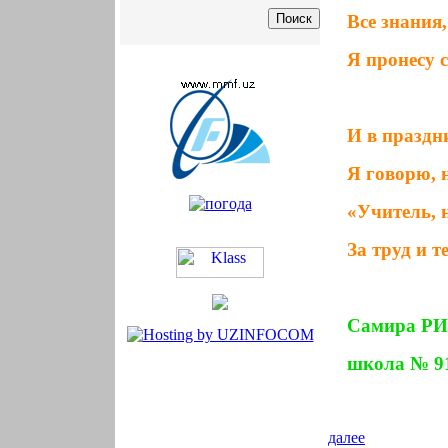
Все знания
Я пронесу с
И в праздн
Я говорю, н
«Учитель, 
За труд и т
Самира Р
школа № 91,
далее