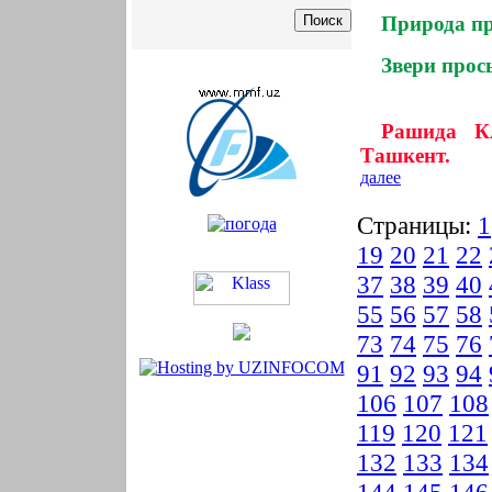
Природа пр
Звери прос
Рашида К
Ташкент.
далее
Страницы:
1
19
20
21
22
37
38
39
40
55
56
57
58
73
74
75
76
91
92
93
94
106
107
108
119
120
121
132
133
134