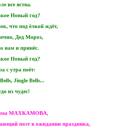
ле все яства.
акое Новый год?
ок, что под ёлкой ждёт,
нечно, Дед Мороз,
го нам и принёс.
акое Новый год?
а с утра поёт:
Bells, Jingle Bells...
удо
из
чудес
!
има МАХКАМОВА,
ающий поэт в ожидании праздника,