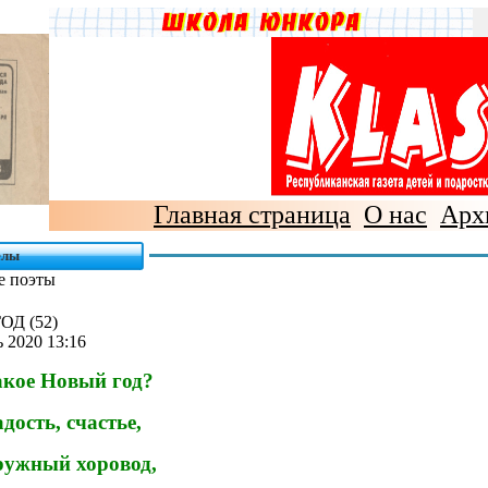
Главная страница
О нас
Арх
елы
е поэты
Д (52)
 2020 13:16
акое Новый год?
дость, счастье,
ружный хоровод,