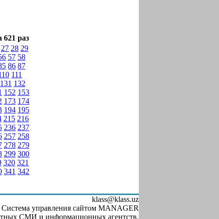
 621 раз
27
28
29
56
57
58
85
86
87
110
111
131
132
1
152
153
2
173
174
3
194
195
4
215
216
5
236
237
6
257
258
7
278
279
8
299
300
9
320
321
0
341
342
klass@klass.uz
, Система управления сайтом MANAGER
чатных СМИ и информационных агентств.