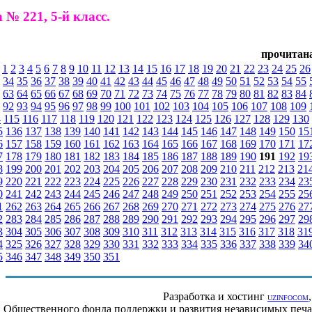
 № 221, 5-й класс.
прочитана
:
1
2
3
4
5
6
7
8
9
10
11
12
13
14
15
16
17
18
19
20
21
22
23
24
25
26
34
35
36
37
38
39
40
41
42
43
44
45
46
47
48
49
50
51
52
53
54
55
63
64
65
66
67
68
69
70
71
72
73
74
75
76
77
78
79
80
81
82
83
84
92
93
94
95
96
97
98
99
100
101
102
103
104
105
106
107
108
109
4
115
116
117
118
119
120
121
122
123
124
125
126
127
128
129
130
5
136
137
138
139
140
141
142
143
144
145
146
147
148
149
150
15
6
157
158
159
160
161
162
163
164
165
166
167
168
169
170
171
17
7
178
179
180
181
182
183
184
185
186
187
188
189
190
191
192
19
8
199
200
201
202
203
204
205
206
207
208
209
210
211
212
213
21
9
220
221
222
223
224
225
226
227
228
229
230
231
232
233
234
23
0
241
242
243
244
245
246
247
248
249
250
251
252
253
254
255
25
1
262
263
264
265
266
267
268
269
270
271
272
273
274
275
276
27
2
283
284
285
286
287
288
289
290
291
292
293
294
295
296
297
29
3
304
305
306
307
308
309
310
311
312
313
314
315
316
317
318
31
4
325
326
327
328
329
330
331
332
333
334
335
336
337
338
339
34
5
346
347
348
349
350
351
Разработка и хостинг
UZINFOCOM
ии Общественного фонда поддержки и развития независимых пе