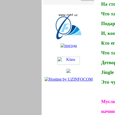
На сто
Что т
Подар
И, ко
Кто е
Что т
Детвор
Jingle 
Это
ч
Мусл
начин