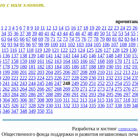
го с ним хлопот.
прочитана
:
1
2
3
4
5
6
7
8
9
10
11
12
13
14
15
16
17
18
19
20
21
22
23
24
25
26
34
35
36
37
38
39
40
41
42
43
44
45
46
47
48
49
50
51
52
53
54
55
63
64
65
66
67
68
69
70
71
72
73
74
75
76
77
78
79
80
81
82
83
84
92
93
94
95
96
97
98
99
100
101
102
103
104
105
106
107
108
109
4
115
116
117
118
119
120
121
122
123
124
125
126
127
128
129
130
5
136
137
138
139
140
141
142
143
144
145
146
147
148
149
150
15
6
157
158
159
160
161
162
163
164
165
166
167
168
169
170
171
17
7
178
179
180
181
182
183
184
185
186
187
188
189
190
191
192
19
8
199
200
201
202
203
204
205
206
207
208
209
210
211
212
213
21
9
220
221
222
223
224
225
226
227
228
229
230
231
232
233
234
23
0
241
242
243
244
245
246
247
248
249
250
251
252
253
254
255
25
1
262
263
264
265
266
267
268
269
270
271
272
273
274
275
276
27
2
283
284
285
286
287
288
289
290
291
292
293
294
295
296
297
29
3
304
305
306
307
308
309
310
311
312
313
314
315
316
317
318
31
4
325
326
327
328
329
330
331
332
333
334
335
336
337
338
339
34
5
346
347
348
349
350
351
Разработка и хостинг
UZINFOCOM
ии Общественного фонда поддержки и развития независимых пе