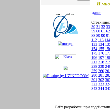
И мно
далее
Страницы
30
31
32
33
59
60
61
62
88
89
90
91
112
113
11
133
134
13
154
155
15
175
176
17
196
197
19
217
218
21
238
239
24
259
260
26
280
281
28
301
302
30
322
323
32
343
344
34
Сайт разработан при содейств