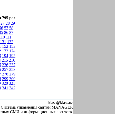
 795 раз
27
28
29
56
57
58
85
86
87
110
111
131
132
1
152
153
2
173
174
3
194
195
4
215
216
5
236
237
6
257
258
7
278
279
8
299
300
9
320
321
0
341
342
klass@klass.uz
, Система управления сайтом MANAGER
чатных СМИ и информационных агентств.