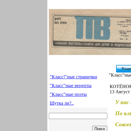
Разд
"Класс"ны
"Класс!"ные странички
"Класс"ные рецепты
КОТЁНОК
13 Август 
"Класс"ные поэты
У нас
Шутка ли?..
По кл
Совсе