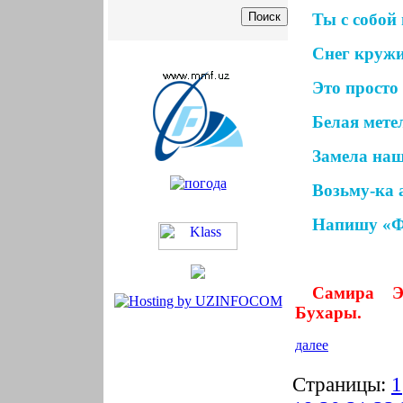
Ты с собой 
Снег кружи
Это просто 
Белая мете
Замела наш
Возьму-ка 
Напишу «Ф
Самира Э
Бухары.
далее
Страницы:
1