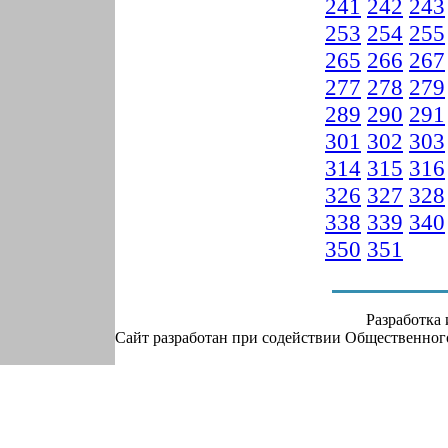
241
242
243
253
254
255
265
266
267
277
278
279
289
290
291
301
302
303
314
315
316
326
327
328
338
339
340
350
351
Разработка
Сайт разработан при содействии Общественно