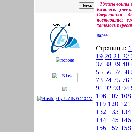
Ужасы войны во
Казалось, уче
Сверстники д
постарались вз
хотелось передат
далее
Страницы:
1
19
20
21
22
37
38
39
40
55
56
57
58
73
74
75
76
91
92
93
94
106
107
108
119
120
121
132
133
134
144
145
146
156
157
158