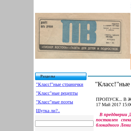
Разделы
"Класс!"ные
"Класс!"ные странички
"Класс"ные рецепты
ПРОПУСК... В Ж
"Класс"ные поэты
17 Май 2017 15:0
Шутка ли?..
В преддверии 
поставлен спе
блокадного Лени