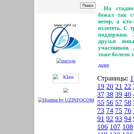
На стадио
бежал так ст
ветер, а кто
взлететь. С 
поддержки. 
друзья юны
участников.
тоже болело з
далее
Страницы:
1
19
20
21
22
37
38
39
40
55
56
57
58
73
74
75
76
91
92
93
94
106
107
108