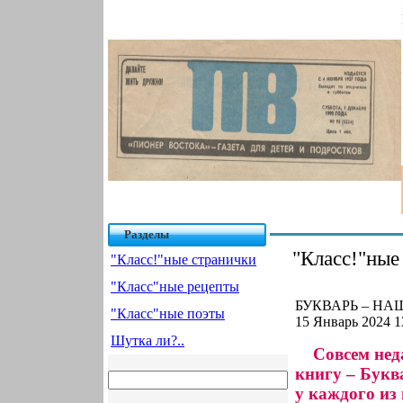
Разделы
"Класс!"ные
"Класс!"ные странички
"Класс"ные рецепты
БУКВАРЬ – НАШ
"Класс"ные поэты
15 Январь 2024 1
Шутка ли?..
Совсем нед
книгу – Буква
у каждого из 