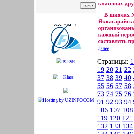
классных дру
В школах № 
Яккасарайско
организованы
каждый перво
составлять п
далее
Страницы:
1
19
20
21
22
37
38
39
40
55
56
57
58
73
74
75
76
91
92
93
94
106
107
108
119
120
121
132
133
134