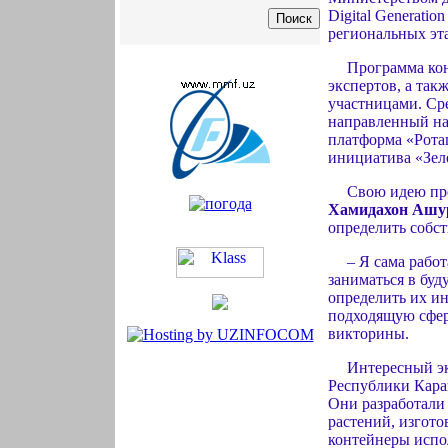
Digital Generati
региональных эт
Программа кон
экспертов, а та
участницами. Сре
направленный на
платформа «Рота
инициатива «Зел
Свою идею пре
Хамидахон Ашу
определить собс
– Я сама работ
заниматься в буд
определить их ин
подходящую сфер
викторины.
Интересный эк
Республики Кара
Они разработали 
растений, изгото
контейнеры испо