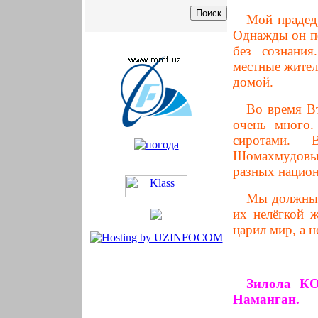
Мой прадед
Однажды он по
без сознания
местные жител
домой.
Во время Вт
очень много.
сиротами. 
Шомахмудовых
разных национ
Мы должны 
их нелёгкой ж
царил мир, а 
Зилола КО
Наманган.