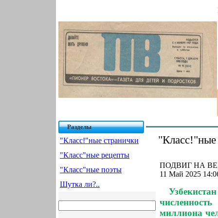
Разделы
"Класс!"ные
"Класс!"ные странички
"Класс"ные рецепты
ПОДВИГ НА ВЕК
"Класс"ные поэты
11 Май 2025 14:0
Шутка ли?..
Узбекистан
численность
миллиона чел