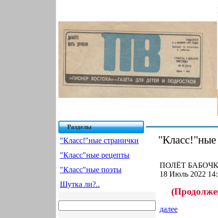
Разделы
"Класс!"ные
"Класс!"ные странички
"Класс"ные рецепты
ПОЛЁТ БАБОЧКИ
"Класс"ные поэты
18 Июль 2022 14:
Шутка ли?..
(Продолжен
далее