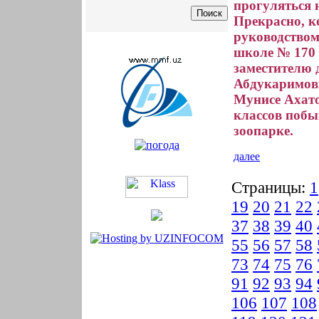
прогуляться н
Прекрасно, к
руководством
школе № 170 
заместителю 
Абдукаримов
Мунисе Ахат
классов побы
зоопарке.
далее
Страницы:
1
19
20
21
22
37
38
39
40
55
56
57
58
73
74
75
76
91
92
93
94
106
107
108