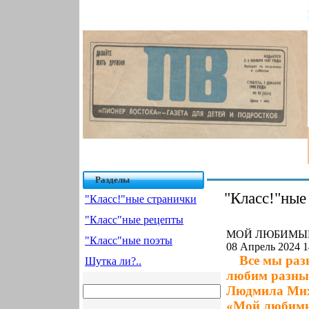
Разделы
"Класс!"ные
"Класс!"ные странички
"Класс"ные рецепты
МОЙ ЛЮБИМЫЙ 
"Класс"ные поэты
08 Апрель 2024 1
Все мы раз
Шутка ли?..
любим разные
Людмила Мих
«Мой любимый