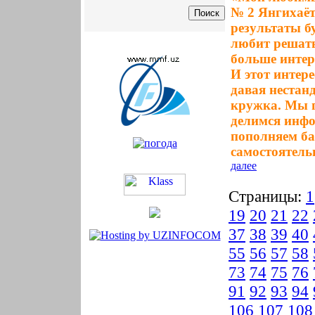
№ 2 Янгихаёт
результаты б
любит решать 
больше интер
И этот интер
давая нестан
кружка. Мы 
делимся инфо
пополняем ба
самостоятель
далее
Страницы:
1
19
20
21
22
37
38
39
40
55
56
57
58
73
74
75
76
91
92
93
94
106
107
108