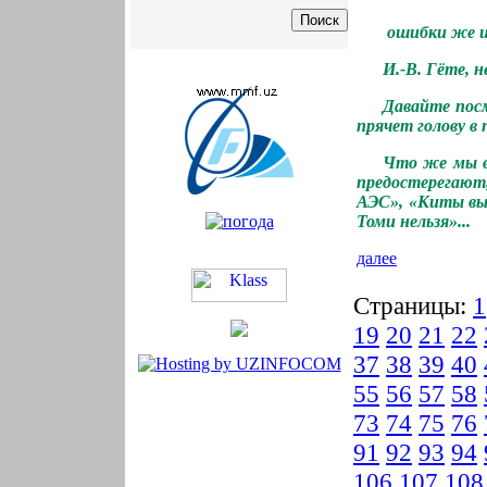
ошибки же и
И.-В. Гёте, 
Давайте посм
прячет голову в
Что же мы в
предостерегают
АЭС», «Киты выб
Томи нельзя»...
далее
Страницы:
1
19
20
21
22
37
38
39
40
55
56
57
58
73
74
75
76
91
92
93
94
106
107
108