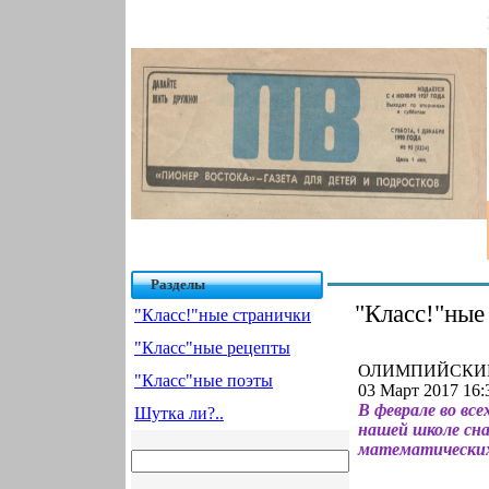
Разделы
"Класс!"ные
"Класс!"ные странички
"Класс"ные рецепты
ОЛИМПИЙСКИЕ 
"Класс"ные поэты
03 Март 2017 16:
В феврале во вс
Шутка ли?..
нашей школе сн
математических